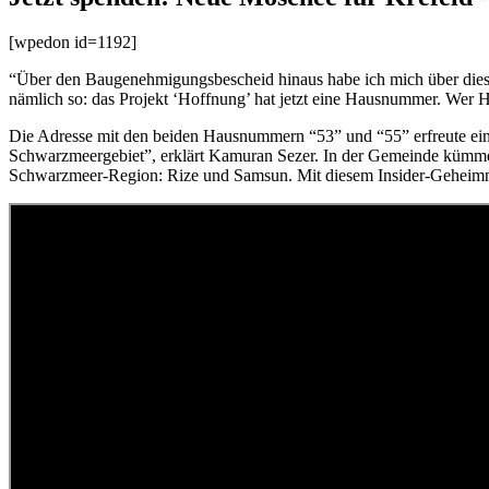
[wpedon id=1192]
“Über den Baugenehmigungsbescheid hinaus habe ich mich über dieses S
nämlich so: das Projekt ‘Hoffnung’ hat jetzt eine Hausnummer. Wer Ho
Die Adresse mit den beiden Hausnummern “53” und “55” erfreute ei
Schwarzmeergebiet”, erklärt Kamuran Sezer. In der Gemeinde kümmert
Schwarzmeer-Region: Rize und Samsun. Mit diesem Insider-Geheimnis 