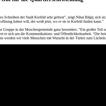
chreiben der Stadt Krefeld sehr gefreut”, zeigt Nihat Bilgiç sich sicht
ffnung haben will, der weiß jetzt, wo er sie in Krefeld finden kann.”
ne Gruppe in der Moscheegemeinde ganz besonders. “Ein großer Teil 
 er sich um die Kommunikations- und Öffentlichkeitsarbeit. “Die bei
werden wir viele Menschen mit Wurzeln in der Türkei zum Lächeln bri