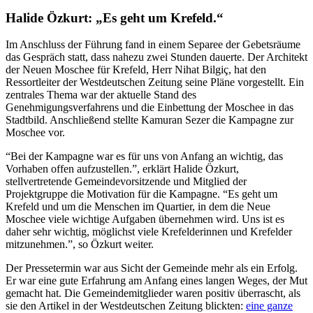
Halide Özkurt: „Es geht um Krefeld.“
Im Anschluss der Führung fand in einem Separee der Gebetsräume
das Gespräch statt, dass nahezu zwei Stunden dauerte. Der Architekt
der Neuen Moschee für Krefeld, Herr Nihat Bilgiç, hat den
Ressortleiter der Westdeutschen Zeitung seine Pläne vorgestellt. Ein
zentrales Thema war der aktuelle Stand des
Genehmigungsverfahrens und die Einbettung der Moschee in das
Stadtbild. Anschließend stellte Kamuran Sezer die Kampagne zur
Moschee vor.
“Bei der Kampagne war es für uns von Anfang an wichtig, das
Vorhaben offen aufzustellen.”, erklärt Halide Özkurt,
stellvertretende Gemeindevorsitzende und Mitglied der
Projektgruppe die Motivation für die Kampagne. “Es geht um
Krefeld und um die Menschen im Quartier, in dem die Neue
Moschee viele wichtige Aufgaben übernehmen wird. Uns ist es
daher sehr wichtig, möglichst viele Krefelderinnen und Krefelder
mitzunehmen.”, so Özkurt weiter.
Der Pressetermin war aus Sicht der Gemeinde mehr als ein Erfolg.
Er war eine gute Erfahrung am Anfang eines langen Weges, der Mut
gemacht hat. Die Gemeindemitglieder waren positiv überrascht, als
sie den Artikel in der Westdeutschen Zeitung blickten:
eine ganze