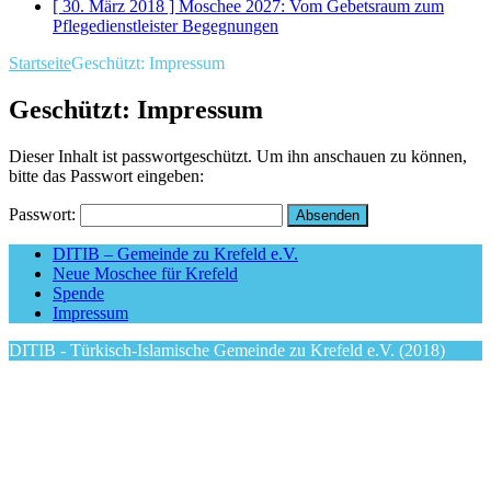
[ 30. März 2018 ]
Moschee 2027: Vom Gebetsraum zum
Pflegedienstleister
Begegnungen
Startseite
Geschützt: Impressum
Geschützt: Impressum
Dieser Inhalt ist passwortgeschützt. Um ihn anschauen zu können,
bitte das Passwort eingeben:
Passwort:
DITIB – Gemeinde zu Krefeld e.V.
Neue Moschee für Krefeld
Spende
Impressum
DITIB - Türkisch-Islamische Gemeinde zu Krefeld e.V. (2018)