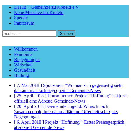
DITIB – Gemeinde zu Krefeld e.V.
Neue Moschee für Krefeld
Spende
Impressum
Suchen
nach:
Willkommen
Panorama
Begegnungen
Wirtschaft
Gesundheit
Bildung
[ 7. Mai 2018 ]
Sponsoren: “Wo man sich gegenseitig sieht,
da kann man sich begegnen.”
Gemeinde-News
[ 25. April 2018 ]
Hausnummer: Projekt “Hoffnung” hat jetzt
offiziell eine Adresse
Gemeinde-News
[ 20. April 2018 ]
Gemeinde-Jugend: Wunsch nach
Zusammenhalt, Internationalität und Offenheit sehr groß
Begegnungen
[ 6. April 2018 ]
Projekt “Hoffnung”: Erstes Pressegespräch
absolviert
Gemeinde-News