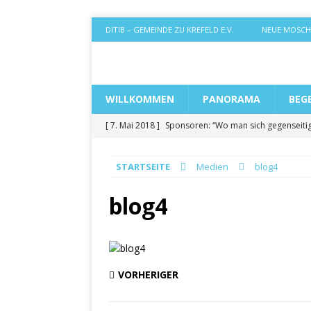
DITIB – GEMEINDE ZU KREFELD E.V.
NEUE MOSCH
WILLKOMMEN
PANORAMA
BEG
[ 7. Mai 2018 ]
Sponsoren: “Wo man sich gegenseitig
[ 25. April 2018 ]
Hausnummer: Projekt “Hoffnung” hat
STARTSEITE
Medien
blog4
[ 20. April 2018 ]
Gemeinde-Jugend: Wunsch nach Zus
BEGEGNUNGEN
blog4
[ 6. April 2018 ]
Projekt “Hoffnung”: Erstes Pressege
[ 30. März 2018 ]
Moschee 2027: Vom Gebetsraum zu
VORHERIGER