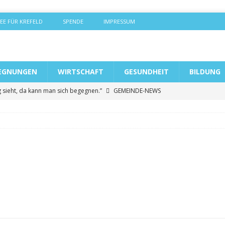
EE FÜR KREFELD
SPENDE
IMPRESSUM
EGNUNGEN
WIRTSCHAFT
GESUNDHEIT
BILDUNG
 sieht, da kann man sich begegnen.”
GEMEINDE-NEWS
 jetzt offiziell eine Adresse
GEMEINDE-NEWS
ammenhalt, Internationalität und Offenheit sehr groß
spräch absolviert
GEMEINDE-NEWS
m Pflegedienstleister
BEGEGNUNGEN