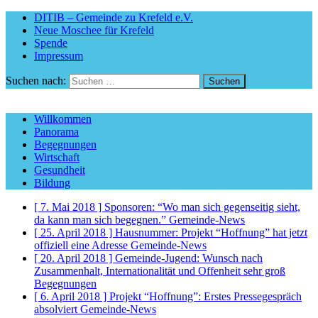
DITIB – Gemeinde zu Krefeld e.V.
Neue Moschee für Krefeld
Spende
Impressum
Suchen nach:
Willkommen
Panorama
Begegnungen
Wirtschaft
Gesundheit
Bildung
[ 7. Mai 2018 ]
Sponsoren: “Wo man sich gegenseitig sieht,
da kann man sich begegnen.”
Gemeinde-News
[ 25. April 2018 ]
Hausnummer: Projekt “Hoffnung” hat jetzt
offiziell eine Adresse
Gemeinde-News
[ 20. April 2018 ]
Gemeinde-Jugend: Wunsch nach
Zusammenhalt, Internationalität und Offenheit sehr groß
Begegnungen
[ 6. April 2018 ]
Projekt “Hoffnung”: Erstes Pressegespräch
absolviert
Gemeinde-News