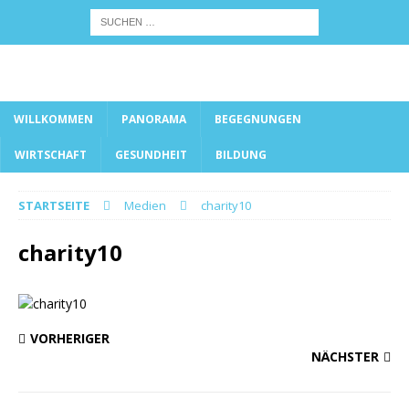
WILLKOMMEN
PANORAMA
BEGEGNUNGEN
WIRTSCHAFT
GESUNDHEIT
BILDUNG
STARTSEITE
Medien
charity10
charity10
VORHERIGER
NÄCHSTER