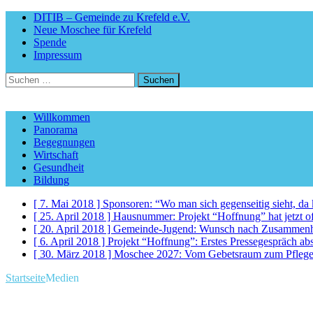
DITIB – Gemeinde zu Krefeld e.V.
Neue Moschee für Krefeld
Spende
Impressum
Suchen
nach:
Willkommen
Panorama
Begegnungen
Wirtschaft
Gesundheit
Bildung
[ 7. Mai 2018 ]
Sponsoren: “Wo man sich gegenseitig sieht, d
[ 25. April 2018 ]
Hausnummer: Projekt “Hoffnung” hat jetzt of
[ 20. April 2018 ]
Gemeinde-Jugend: Wunsch nach Zusammenhalt,
[ 6. April 2018 ]
Projekt “Hoffnung”: Erstes Pressegespräch ab
[ 30. März 2018 ]
Moschee 2027: Vom Gebetsraum zum Pfleged
Startseite
Medien