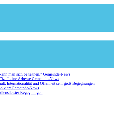
a kann man sich begegnen.”
Gemeinde-News
fiziell eine Adresse
Gemeinde-News
 Internationalität und Offenheit sehr groß
Begegnungen
solviert
Gemeinde-News
ienstleister
Begegnungen