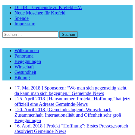
DITIB – Gemeinde zu Krefeld e.V.
Neue Moschee für Krefeld
Spende
Impressum
Suchen
nach:
Willkommen
Panorama
Begegnungen
Wirtschaft
Gesundheit
Bildung
[ 7. Mai 2018 ]
Sponsoren: “Wo man sich gegenseitig sieht,
da kann man sich begegnen.”
Gemeinde-News
[ 25. April 2018 ]
Hausnummer: Projekt “Hoffnung” hat jetzt
offiziell eine Adresse
Gemeinde-News
[ 20. April 2018 ]
Gemeinde-Jugend: Wunsch nach
Zusammenhalt, Internationalität und Offenheit sehr groß
Begegnungen
[ 6. April 2018 ]
Projekt “Hoffnung”: Erstes Pressegespräch
absolviert
Gemeinde-News