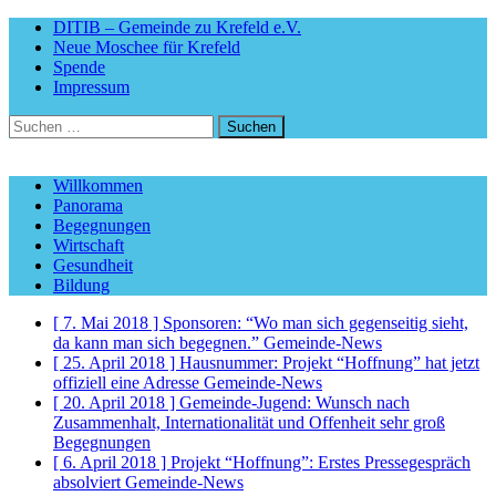
DITIB – Gemeinde zu Krefeld e.V.
Neue Moschee für Krefeld
Spende
Impressum
Suchen
nach:
Willkommen
Panorama
Begegnungen
Wirtschaft
Gesundheit
Bildung
[ 7. Mai 2018 ]
Sponsoren: “Wo man sich gegenseitig sieht,
da kann man sich begegnen.”
Gemeinde-News
[ 25. April 2018 ]
Hausnummer: Projekt “Hoffnung” hat jetzt
offiziell eine Adresse
Gemeinde-News
[ 20. April 2018 ]
Gemeinde-Jugend: Wunsch nach
Zusammenhalt, Internationalität und Offenheit sehr groß
Begegnungen
[ 6. April 2018 ]
Projekt “Hoffnung”: Erstes Pressegespräch
absolviert
Gemeinde-News