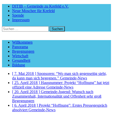
DITIB – Gemeinde zu Krefeld e.V.
Neue Moschee für Krefeld
Spende
Impressum
Suchen
nach:
Willkommen
Panorama
Begegnungen
Wirtschaft
Gesundheit
Bildung
[ 7. Mai 2018 ]
Sponsoren: “Wo man sich gegenseitig sieht,
da kann man sich begegnen.”
Gemeinde-News
[ 25. April 2018 ]
Hausnummer: Projekt “Hoffnung” hat jetzt
offiziell eine Adresse
Gemeinde-News
[ 20. April 2018 ]
Gemeinde-Jugend: Wunsch nach
Zusammenhalt, Internationalität und Offenheit sehr groß
Begegnungen
[ 6. April 2018 ]
Projekt “Hoffnung”: Erstes Pressegespräch
absolviert
Gemeinde-News