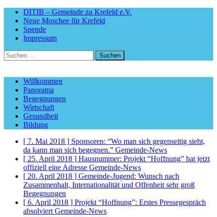
DITIB – Gemeinde zu Krefeld e.V.
Neue Moschee für Krefeld
Spende
Impressum
Suchen
nach:
Willkommen
Panorama
Begegnungen
Wirtschaft
Gesundheit
Bildung
[ 7. Mai 2018 ]
Sponsoren: “Wo man sich gegenseitig sieht,
da kann man sich begegnen.”
Gemeinde-News
[ 25. April 2018 ]
Hausnummer: Projekt “Hoffnung” hat jetzt
offiziell eine Adresse
Gemeinde-News
[ 20. April 2018 ]
Gemeinde-Jugend: Wunsch nach
Zusammenhalt, Internationalität und Offenheit sehr groß
Begegnungen
[ 6. April 2018 ]
Projekt “Hoffnung”: Erstes Pressegespräch
absolviert
Gemeinde-News