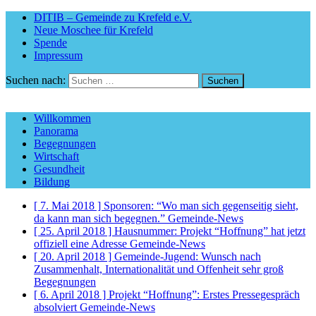
DITIB – Gemeinde zu Krefeld e.V.
Neue Moschee für Krefeld
Spende
Impressum
Suchen nach:
Willkommen
Panorama
Begegnungen
Wirtschaft
Gesundheit
Bildung
[ 7. Mai 2018 ]
Sponsoren: “Wo man sich gegenseitig sieht,
da kann man sich begegnen.”
Gemeinde-News
[ 25. April 2018 ]
Hausnummer: Projekt “Hoffnung” hat jetzt
offiziell eine Adresse
Gemeinde-News
[ 20. April 2018 ]
Gemeinde-Jugend: Wunsch nach
Zusammenhalt, Internationalität und Offenheit sehr groß
Begegnungen
[ 6. April 2018 ]
Projekt “Hoffnung”: Erstes Pressegespräch
absolviert
Gemeinde-News