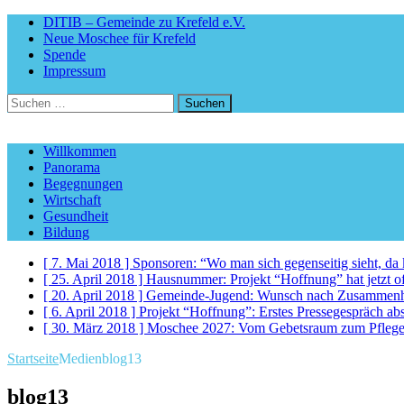
DITIB – Gemeinde zu Krefeld e.V.
Neue Moschee für Krefeld
Spende
Impressum
Suchen
nach:
Willkommen
Panorama
Begegnungen
Wirtschaft
Gesundheit
Bildung
[ 7. Mai 2018 ]
Sponsoren: “Wo man sich gegenseitig sieht, d
[ 25. April 2018 ]
Hausnummer: Projekt “Hoffnung” hat jetzt of
[ 20. April 2018 ]
Gemeinde-Jugend: Wunsch nach Zusammenhalt,
[ 6. April 2018 ]
Projekt “Hoffnung”: Erstes Pressegespräch ab
[ 30. März 2018 ]
Moschee 2027: Vom Gebetsraum zum Pfleged
Startseite
Medien
blog13
blog13