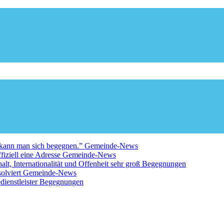
a kann man sich begegnen.”
Gemeinde-News
fiziell eine Adresse
Gemeinde-News
 Internationalität und Offenheit sehr groß
Begegnungen
solviert
Gemeinde-News
ienstleister
Begegnungen