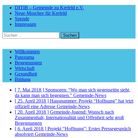
DITIB – Gemeinde zu Krefeld e.V.
Neue Moschee für Krefeld
Spende
Impressum
Suchen
nach:
Willkommen
Panorama
Begegnungen
Wirtschaft
Gesundheit
Bildung
[ 7. Mai 2018 ]
Sponsoren: “Wo man sich gegenseitig sieht,
da kann man sich begegnen.”
Gemeinde-News
[ 25. April 2018 ]
Hausnummer: Projekt “Hoffnung” hat jetzt
offiziell eine Adresse
Gemeinde-News
[ 20. April 2018 ]
Gemeinde-Jugend: Wunsch nach
Zusammenhalt, Internationalität und Offenheit sehr groß
Begegnungen
[ 6. April 2018 ]
Projekt “Hoffnung”: Erstes Pressegespräch
absolviert
Gemeinde-News